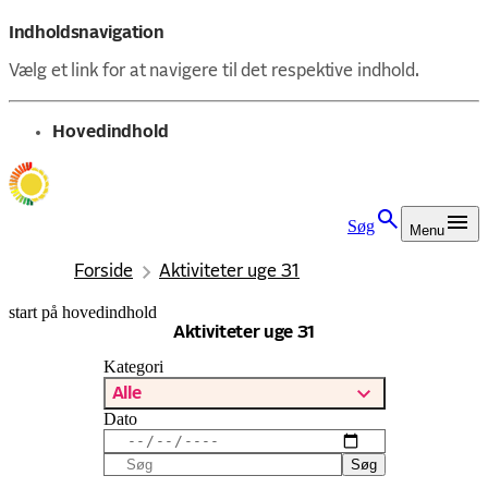
Indholdsnavigation
Vælg et link for at navigere til det respektive indhold.
gå til
Hovedindhold
Søg
Menu
Forside
Aktiviteter uge 31
start på hovedindhold
senest opdateret 18. maj 2026
Aktiviteter uge 31
Kategori
Alle
Dato
Søg
Søg